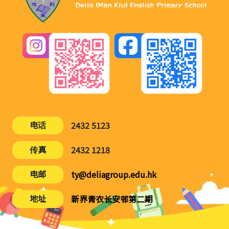
电话
2432 5123
传真
2432 1218
电邮
ty@deliagroup.edu.hk
地址
新界青衣长安邨第二期