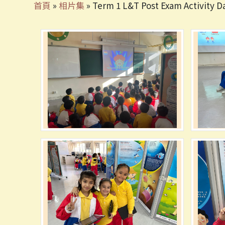
首頁
»
相片集
»
Term 1 L&T Post Exam Activity D