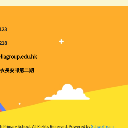
123
218
liagroup.edu.hk
衣長安邨第二期
sh Primary School. All Rights Reserved. Powered by
SchoolTeam