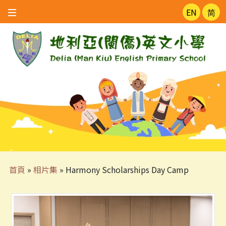
EN
简
首頁
»
相片集
»
Harmony Scholarships Day Camp