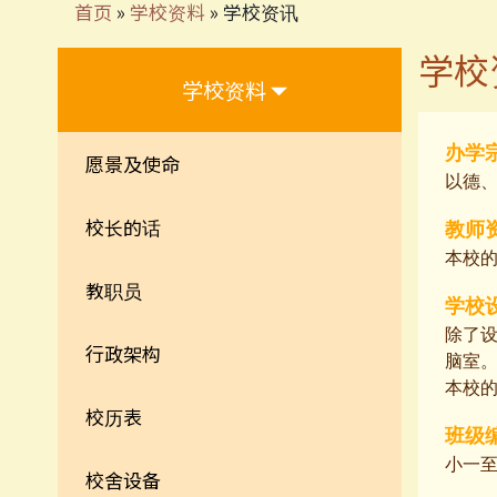
首页
»
学校资料
»
学校资讯
学校
学校资料
办学
愿景及使命
以德
校长的话
教师
本校
教职员
学校
除了
行政架构
脑室
本校
校历表
班级
小一
校舍设备